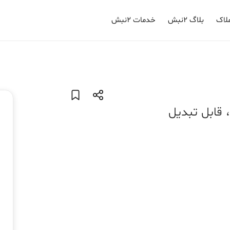
لاک
بلاگ ۲نبش
خدمات ۲نبش