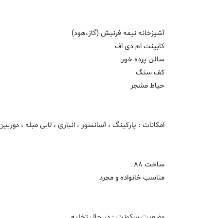
آشپزخانه نیمه فرنیش (گاز،هود)
کابینت ام دی اف
سالن پرده خور
کف سنگ
حیاط مشجر
امکانات : پارکینگ ، آسانسور ، انباری ، لابی مبله ، دوربی
ساخت 88
مناسب خانواده و مجرد
وضعیت سکونت : در حال تخلیه