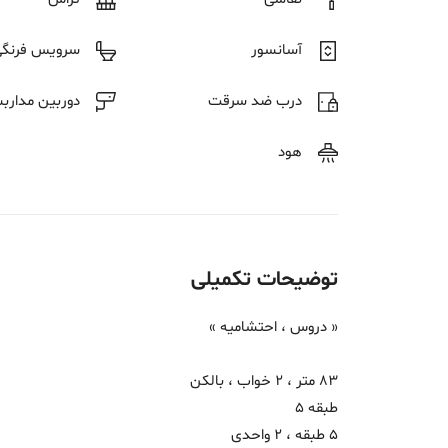
آسانسور
سرویس فرنگی
درب ضد سرقت
دوربین مدارب
هود
توضیحات تکمیلی
« دروس ، احتشامیه »
83 متر ، 2 خواب ، بالکن
طبقه 5
5 طبقه ، 2 واحدی