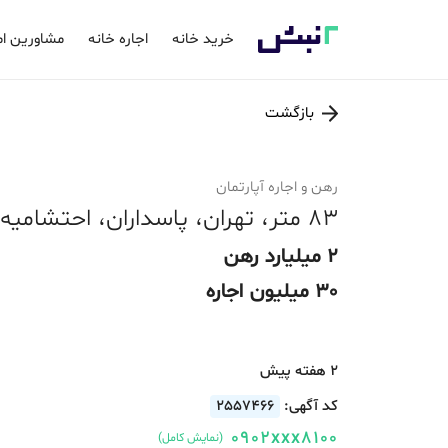
خرید خانه
اجاره خانه
مشاورین ام
بازگشت
رهن و اجاره آپارتمان
83 متر، تهران، پاسداران، احتشامیه، قابل تبدیل
2 میلیارد رهن
30 میلیون اجاره
2 هفته پیش
کد آگهی:
2557466
0902xxx8100
(نمایش کامل)