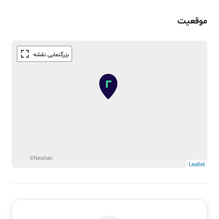
موقعیت
©Neshan
Leaflet