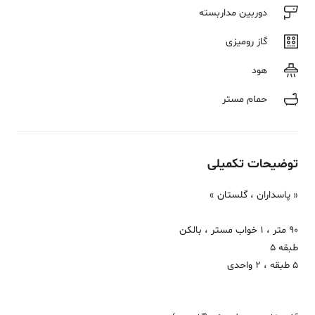
دوربین مداربسته
گاز رومیزی
هود
حمام مستر
توضیحات تکمیلی
« پاسداران ، گلستان »
90 متر ، 1 خواب مستر ، بالکن
طبقه 5
5 طبقه ، 2 واحدی