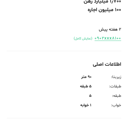
1٫700 میلیارد رهن
100 میلیون اجاره
2 هفته پیش
0902xxx8100
(نمایش کامل)
اطلاعات اصلی
زیربنا
:
90 متر
طبقات
:
5 طبقه
طبقه
:
5
خواب
:
1 خوابه