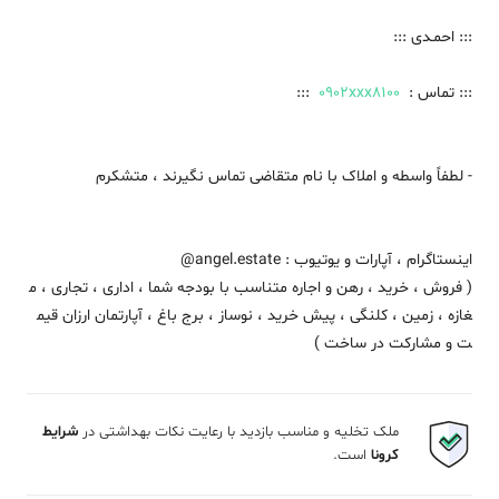
::: احمـدی :::
::: تماس :
0902xxx8100
:::
- لطفاً واسطه و املاک با نام متقاضی تماس نگیرند ، متشکرم
اینستاگرام ، آپارات و یوتیوب : angel.estate@
( فروش ، خرید ، رهن و اجاره متناسب با بودجه شما ، اداری ، تجاری ، م
غازه ، زمین ، کلنگی ، پیش خرید ، نوساز ، برج باغ ، آپارتمان ارزان قیم
ت و مشارکت در ساخت )
ملک تخلیه و مناسب بازدید با رعایت نکات بهداشتی در
شرایط
کرونا
است.