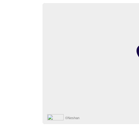
©Neshan