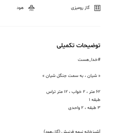
گاز رومیزی
هود
توضیحات تکمیلی
#خدا_هست
« شیان ، به سمت جنگل شیان »
62 متر ، 2 خواب ، 12 متر تراس
طبقه 1
3 طبقه ، 2 واحدی
آشپزخانه نیمه فرنیش (گاز،هود)