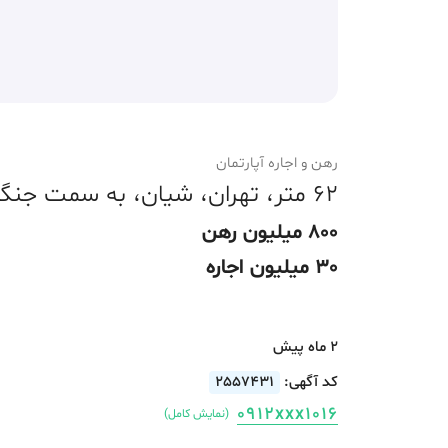
رهن و اجاره آپارتمان
62 متر، تهران، شیان، به سمت جنگل، 12 متر تراس
800 میلیون رهن
30 میلیون اجاره
2 ماه پیش
کد آگهی:
2557431
0912xxx1016
(نمایش کامل)