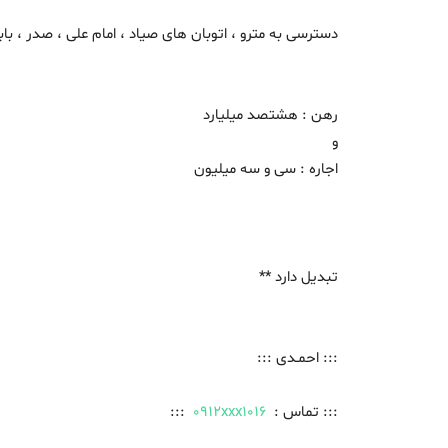
دسترسی به مترو ، اتوبان های صیاد ، امام علی ، صدر ، باب
رهن : هشتصد میلیارد
و
اجاره : سی و سه میلیون
تبدیل دارد **
::: احمـدی :::
::: تماس :
0912xxx1016
:::