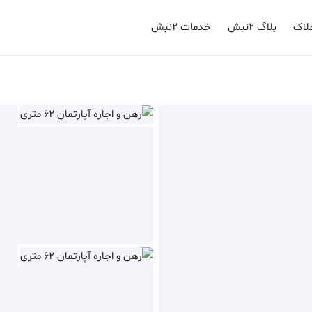
لاک
بلاگ ۲نبش
خدمات ۲نبش