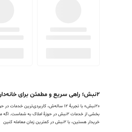
۲نبش؛ راهی سریع و مطمئن برای خانه‌دار شدن
«2نبش» با تجربۀ 12 ساله‌ش، کاربردی‌تر
بخشی از خدمات 2نبش در حوزۀ املاک به ش
خریدار هستین، با 2نبش در کمترین زمان معامله‌ کنین