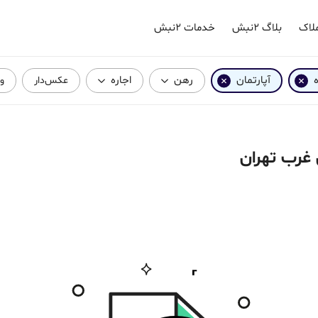
لاک
بلاگ ۲نبش
خدمات ۲نبش
ه
آپارتمان
رهن
اجاره
عکس‌دار
وی
 غرب تهران