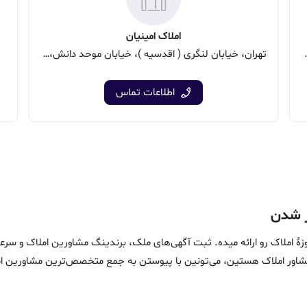
املاک امینیان
نش، جنب اتو صدری، پلاک 15
تهران، خیابان لنگری ( اقدسیه )، خیابان موحد دانش، جنب بانک سامان، پلاک 65
اطلاعات تماس
ین خدمات در حوزۀ املاک رو ارائه میده. ثبت آگهی‌های ملک، برندینگ مشاورین امل
ماست. اگه مشاور املاک هستین، می‌تونین با پیوستن به جمع متخصص‌ترین مشاوری