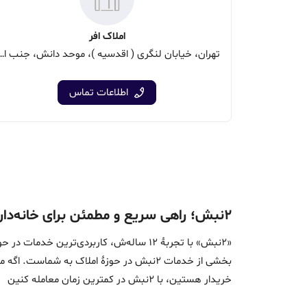
املاک افر
تهران، خیابان لنگری ( اقدسیه )، موحد دا
اطلاعات تماس
۲نبش؛ راهی سریع و مطمئن برای خانه‌دار شدن
«2نبش» با تجربۀ 12 ساله‌ش، کاربردی‌تر
بخشی از خدمات 2نبش در حوزۀ املاک به ش
خریدار هستین، با 2نبش در کمترین زمان معامله‌ کنین