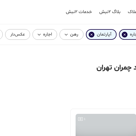
لاک
بلاگ ۲نبش
خدمات ۲نبش
اره
آپارتمان
رهن
اجاره
عکس‌دار
 چمران تهران
1