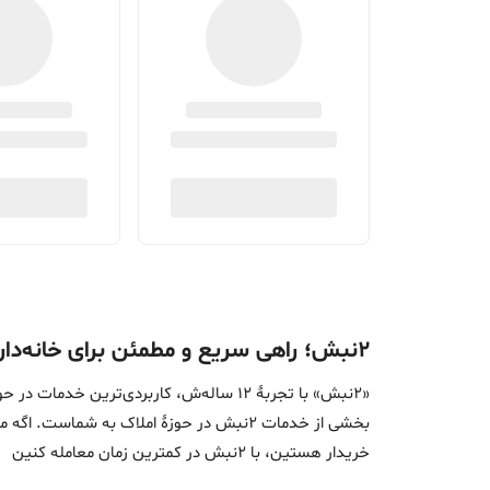
۲نبش؛ راهی سریع و مطمئن برای خانه‌دار شدن
«2نبش» با تجربۀ 12 ساله‌ش، کاربردی‌تر
بخشی از خدمات 2نبش در حوزۀ املاک به ش
خریدار هستین، با 2نبش در کمترین زمان معامله‌ کنین