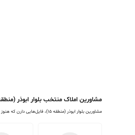
مشاورین املاک منتخب بلوار ابوذر (منطقه 15
مشاورین بلوار ابوذر (منطقه 15)، فایل‌هایی دارن که هنوز فرصت نکردن آگهی کنن. با مشاورین منتخب تماس بگیرین تا ملک مورد نظرتون رو پیدا کنین.