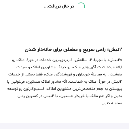
در حال دریافت...
۲نبش؛ راهی سریع و مطمئن برای خانه‌دار شدن
«2نبش» با تجربۀ 12 ساله‌ش، کاربردی‌ترین خدمات در حوزۀ املاک رو
ارائه میده. ثبت آگهی‌های ملک، برندینگ مشاورین املاک و سرعت
بخشیدن به معاملۀ خریداران و فروشندگان ملک، فقط بخشی از خدمات
2نبش در حوزۀ املاک به شماست. اگه مشاور املاک هستین، می‌تونین با
پیوستن به جمع متخصص‌ترین مشاورین املاک، کسب‌وکارتون رو توسعه
بدین و اگر هم مالک یا خریدار هستین، با 2نبش در کمترین زمان
معامله‌ کنین