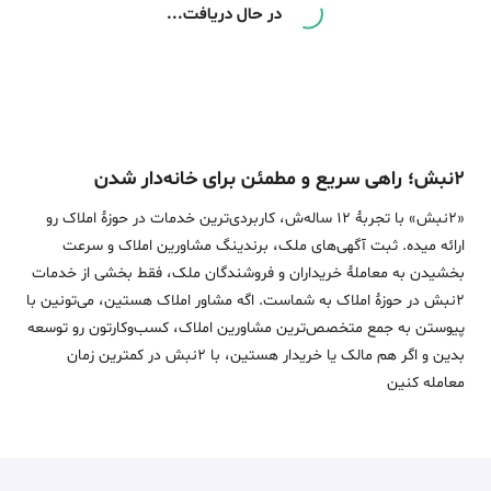
در حال دریافت...
۲نبش؛ راهی سریع و مطمئن برای خانه‌دار شدن
«2نبش» با تجربۀ 12 ساله‌ش، کاربردی‌ترین خدمات در حوزۀ املاک رو
ارائه میده. ثبت آگهی‌های ملک، برندینگ مشاورین املاک و سرعت
بخشیدن به معاملۀ خریداران و فروشندگان ملک، فقط بخشی از خدمات
2نبش در حوزۀ املاک به شماست. اگه مشاور املاک هستین، می‌تونین با
پیوستن به جمع متخصص‌ترین مشاورین املاک، کسب‌وکارتون رو توسعه
بدین و اگر هم مالک یا خریدار هستین، با 2نبش در کمترین زمان
معامله‌ کنین