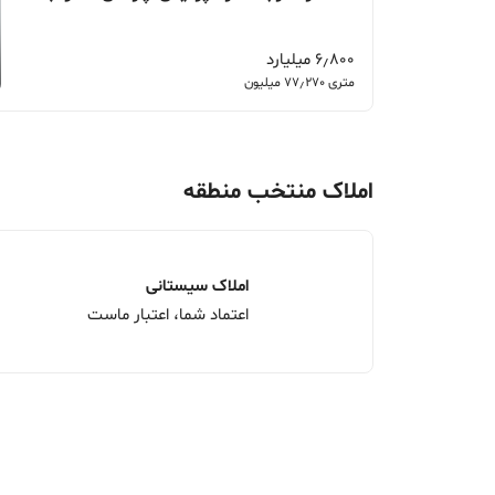
6٫800 میلیارد
متری 77٫270 میلیون
املاک منتخب منطقه
املاک سیستانی
اعتماد شما، اعتبار ماست
فروش آپارتمان