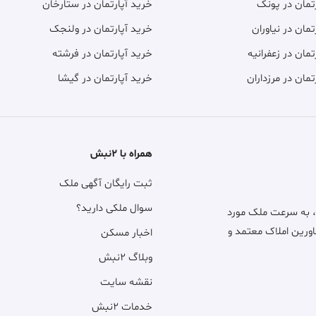
فروش آپارتمان
9
87 متر، پردیس، فاز 11 پردیس کف قیمت بازار
5٫500 میلیارد
3 ماه پیش
متری 63٫220 میلیون
فروش آپارتمان
1
4٫300 میلیارد
3 ماه پیش
متری 48٫860 میلیون