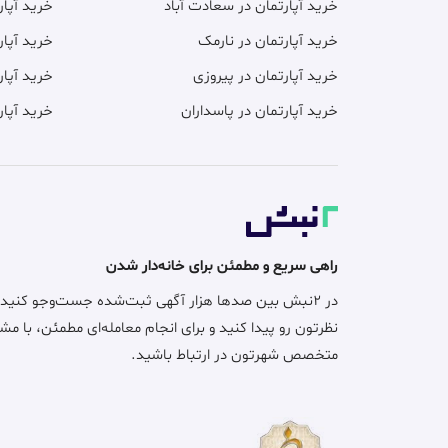
فروش آپارتمان
87 متر، پردیس، فاز 11 لوکیشن عالی تمامی محله ها
5٫500 میلیارد
متری 63٫220 میلیون
فروش آپارتمان
88 متر، بلوار ابوذر (منطقه 15)، اپارتمان 2 خواب فاز11 پردیس
4٫300 میلیارد
متری 48٫860 میلیون