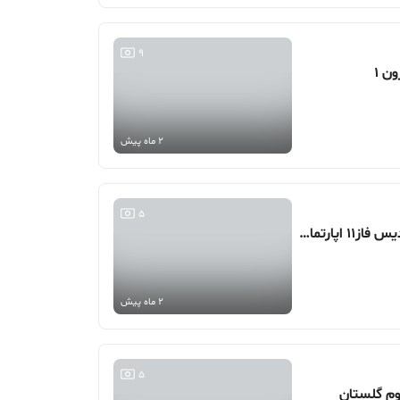
9
2 ماه پیش
5
88 متر، سلمان ( سوهانک )، پردیس فاز11 اپارتمان 2 خوابه
2 ماه پیش
5