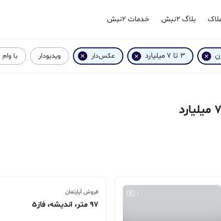
لاک
بلاگ ۲نبش
خدمات ۲نبش
ان
3 تا 7 میلیارد
عکس‌دار
ویدیودار
با وام 
فروش آپارتمان
1
97 متر، اندیشه، فاز5