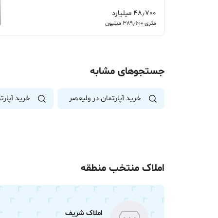
48٫700 میلیارد
متری 389٫600 میلیون
جستجوهای مشابه
خرید آپارتمان در ولیعصر
خرید آپارت
املاک منتخب منطقه
املاک شریف