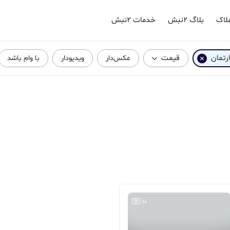
لاک
بلاگ ۲نبش
خدمات ۲نبش
ارتمان
قیمت
عکس‌دار
ویدیودار
با وام باشد
10