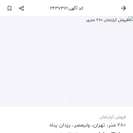
کد آگهی:2437312
فروش آپارتمان
280 متر، تهران، ولیعصر، یزدان پناه