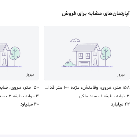
آپارتمان
‌های مشابه برای
فروش
دیروز
دیروز
158 متر، هروی، وفامنش، مژده 100 متر قدارالسهم
3 خوابه
طبقه 1
سند ملکی
3 خوابه
طبقه 3
سند
42 میلیارد
40 میلیارد