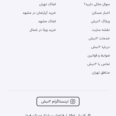
سوال ملکی دارید؟
املاک تهران
اخبار مسکن
خرید آپارتمان در مشهد
وبلاگ ۲نبش
املاک مشهد
نقشه سایت
خرید ویلا در شمال
خدمات ۲نبش
درباره ۲نبش
ضوابط و قوانین
تماس با ۲نبش
مناطق تهران
اینستاگرام ۲نبش
©
2نبش 1401
|
فناوران پیشتاز مسکن فردا