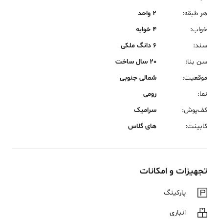
هر طبقه
:
2 واحد
خواب
:
4 خوابه
سند
:
6 دانگ ملکی
سن بنا
:
20 سال ساخت
موقعیت
:
شمالی جنوبی
نما
:
رومی
کف‌پوش
:
سرامیک
کابینت
:
های گلاس
تجهیزات و امکانات
پارکینگ
انباری