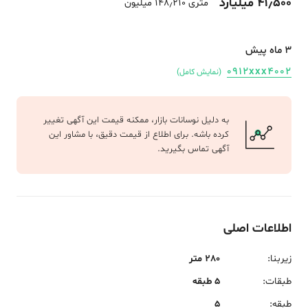
41٫500 میلیارد
متری 148٫210 میلیون
3 ماه پیش
0912xxx4002
(نمایش کامل)
به دلیل نوسانات بازار، ممکنه قیمت این آگهی تغییر
کرده باشه. برای اطلاع از قیمت دقیق، با مشاور این
آگهی تماس بگیرید.
اطلاعات اصلی
زیربنا
:
280 متر
طبقات
:
5 طبقه
طبقه
:
5