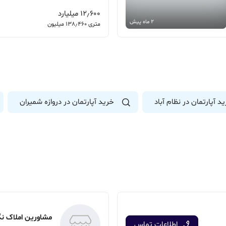
12٫600 میلیارد
2 ماه پیش
متری 138٫460 میلیون
د آپارتمان در نظام آباد
خرید آپارتمان در دروازه شمیران
مشاورین املاک ن
اطلاعات تماس