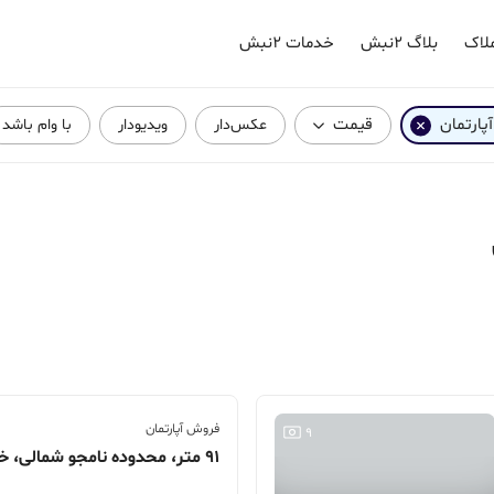
لاک
بلاگ ۲نبش
خدمات ۲نبش
آپارتمان
قیمت
عکس‌دار
ویدیودار
با وام باشد
فروش آپارتمان
9