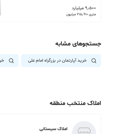
9٫500 میلیارد
متری 215٫910 میلیون
جستجوهای مشابه
خرید آپارتمان در بزرگراه امام علی
خری
املاک منتخب منطقه
املاک سیستانی