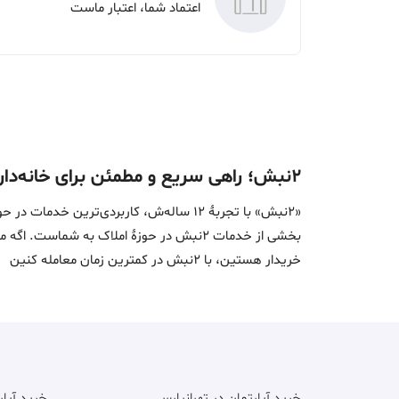
اعتماد شما، اعتبار ماست
۲نبش؛ راهی سریع و مطمئن برای خانه‌دار شدن
«2نبش» با تجربۀ 12 ساله‌ش، کاربردی‌تر
بخشی از خدمات 2نبش در حوزۀ املاک به ش
خریدار هستین، با 2نبش در کمترین زمان معامله‌ کنین
خرید آپارتمان در تهرانپارس
خرید آپا