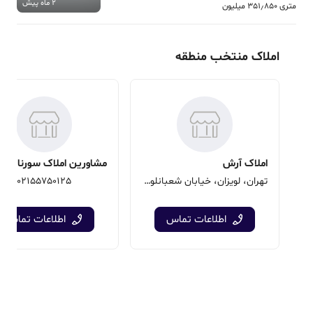
2 ماه پیش
متری 351٫850 میلیون
املاک منتخب منطقه
املاک آرش
مشاورین املاک سورنا
تهران، لویزان، خیابان شعبانلو، خیابان رحیمی پور
02155750125
اطلاعات تماس
اطلاعات تماس