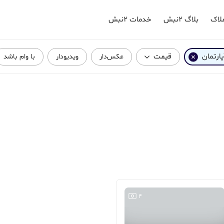
لاک
بلاگ ۲نبش
خدمات ۲نبش
پارتمان
قیمت
عکس‌دار
ویدیودار
با وام باشد
4