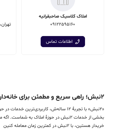
املاک کلاسیک صاحبقرانیه
09122595160
اطلاعات تماس
۲نبش؛ راهی سریع و مطمئن برای خانه‌دار شدن
«2نبش» با تجربۀ 12 ساله‌ش، کاربردی‌تر
بخشی از خدمات 2نبش در حوزۀ املاک به ش
خریدار هستین، با 2نبش در کمترین زمان معامله‌ کنین