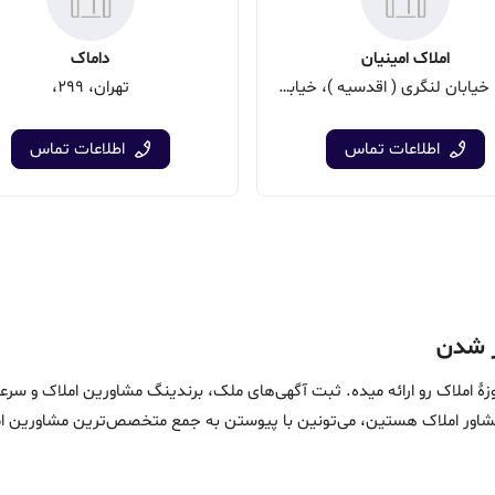
املاک امینیان
داماک
تهران، خیابان لنگری ( اقدسیه )، خیابان موحد دانش، جنب بانک سامان، پلاک 65
تهران، 299،
اطلاعات تماس
اطلاعات تماس
ین خدمات در حوزۀ املاک رو ارائه میده. ثبت آگهی‌های ملک، برندینگ مشاورین امل
ماست. اگه مشاور املاک هستین، می‌تونین با پیوستن به جمع متخصص‌ترین مشاوری