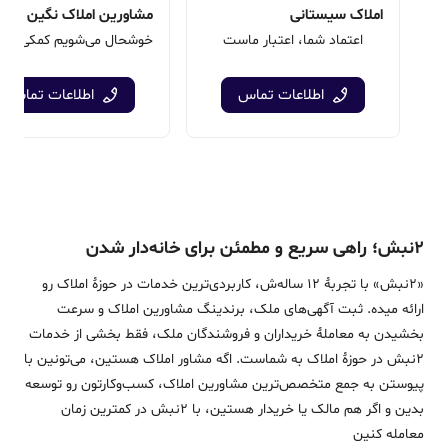
املاک سیستانی
مشاورین املاک نگین طهرا
اعتماد شما، اعتبار ماست
اطلاعات تماس
اطلاعات تماس
۲نبش؛ راهی سریع و مطمئن برای خانه‌دار شدن
«2نبش» با تجربۀ 12 ساله‌ش، کاربردی‌ترین خدمات در حوزۀ املاک رو
ارائه میده. ثبت آگهی‌های ملک، برندینگ مشاورین املاک و سرعت
بخشیدن به معاملۀ خریداران و فروشندگان ملک، فقط بخشی از خدمات
2نبش در حوزۀ املاک به شماست. اگه مشاور املاک هستین، می‌تونین با
پیوستن به جمع متخصص‌ترین مشاورین املاک، کسب‌وکارتون رو توسعه
بدین و اگر هم مالک یا خریدار هستین، با 2نبش در کمترین زمان
معامله‌ کنین