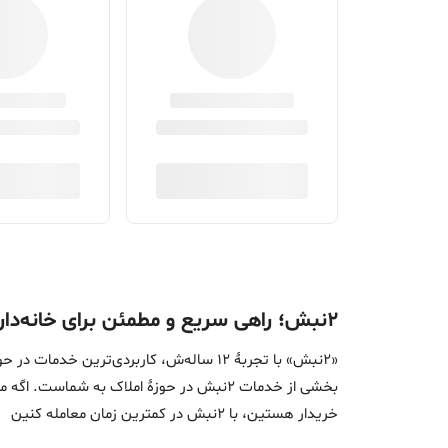
۲نبش؛ راهی سریع و مطمئن برای خانه‌دار شدن
«2نبش» با تجربۀ 12 ساله‌ش، کاربردی‌تر
بخشی از خدمات 2نبش در حوزۀ املاک به ش
خریدار هستین، با 2نبش در کمترین زمان معامله‌ کنین