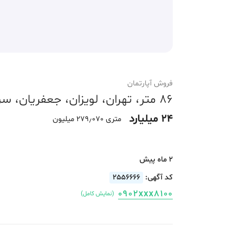
فروش آپارتمان
86 متر، تهران، لویزان، جعفریان، سرمایه گذاری
24 میلیارد
متری 279٫070 میلیون
2 ماه پیش
کد آگهی:
2556666
0902xxx8100
(نمایش کامل)