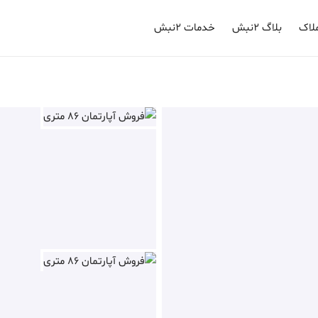
لاک
بلاگ ۲نبش
خدمات ۲نبش