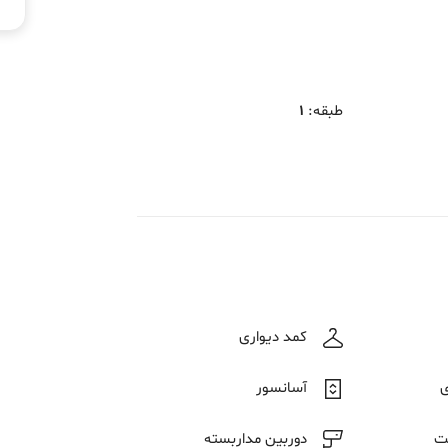
طبقه
:
1
کمد دیواری
ی
آسانسور
ت
دوربین مداربسته