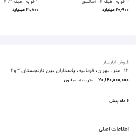
2 خوابه
طبقه 4
آسانسور
2 خوابه
طبقه 3، 4
20٫900 میلیارد
21٫800 میلیارد
فروش آپارتمان
112 متر، تهران، فرمانیه، پاسداران بین نارنجستان 3و4
20,160,000,000
متری 180 میلیون
6 ماه پیش
اطلاعات اصلی