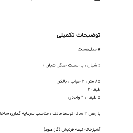
توضیحات تکمیلی
#خدا_هست
« شیان ، به سمت جنگل شیان »
85 متر ، 2 خواب ، بالکن
طبقه 2
5 طبقه ، 4 واحدی
با رهن 3 ساله توسط مالک ، مناسب سرمایه گذاری ساختمان 2کله **
آشپزخانه نیمه فرنیش (گاز،هود)