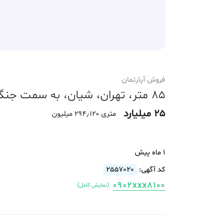
فروش آپارتمان
85 متر، تهران، شیان، به سمت جنگل، مناسب سرمایه گذاری
25 میلیارد
متری 294٫120 میلیون
1 ماه پیش
کد آگهی:
2557020
0902xxx8100
(نمایش کامل)