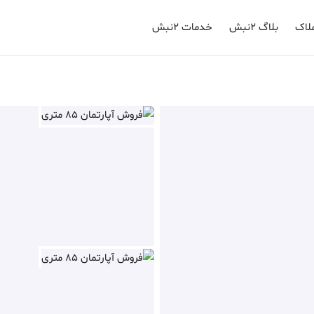
لاک
بلاگ ۲نبش
خدمات ۲نبش