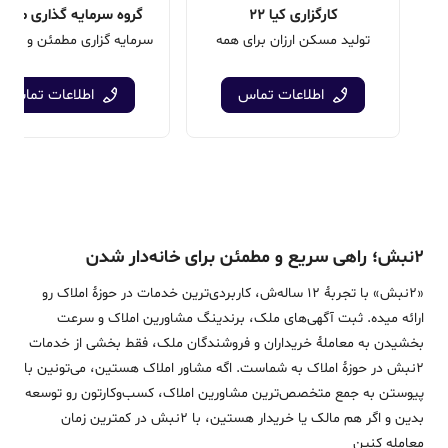
کارگزاری کیا 22
گروه سرمايه گذاری مروار
تولید مسکن ارزان برای همه
اطلاعات تماس
اطلاعات تماس
۲نبش؛ راهی سریع و مطمئن برای خانه‌دار شدن
«2نبش» با تجربۀ 12 ساله‌ش، کاربردی‌ترین خدمات در حوزۀ املاک رو
ارائه میده. ثبت آگهی‌های ملک، برندینگ مشاورین املاک و سرعت
بخشیدن به معاملۀ خریداران و فروشندگان ملک، فقط بخشی از خدمات
2نبش در حوزۀ املاک به شماست. اگه مشاور املاک هستین، می‌تونین با
پیوستن به جمع متخصص‌ترین مشاورین املاک، کسب‌وکارتون رو توسعه
بدین و اگر هم مالک یا خریدار هستین، با 2نبش در کمترین زمان
معامله‌ کنین