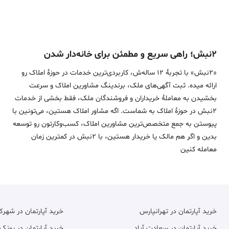
۲نبش؛ راهی سریع و مطمئن برای خانه‌دار شدن
«2نبش» با تجربۀ 12 ساله‌ش، کاربردی‌ترین خدمات در حوزۀ املاک رو
ارائه میده. ثبت آگهی‌های ملک، برندینگ مشاورین املاک و سرعت
بخشیدن به معاملۀ خریداران و فروشندگان ملک، فقط بخشی از خدمات
2نبش در حوزۀ املاک به شماست. اگه مشاور املاک هستین، می‌تونین با
پیوستن به جمع متخصص‌ترین مشاورین املاک، کسب‌وکارتون رو توسعه
بدین و اگر هم مالک یا خریدار هستین، با 2نبش در کمترین زمان
معامله‌ کنین
خرید آپارتمان در تهرانپارس
خرید آپارتمان در شهر
خرید آپارتمان در سعادت آباد
خرید آپارتمان در پونک