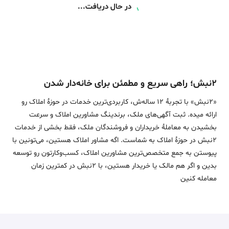
در حال دریافت...
۲نبش؛ راهی سریع و مطمئن برای خانه‌دار شدن
«2نبش» با تجربۀ 12 ساله‌ش، کاربردی‌ترین خدمات در حوزۀ املاک رو
ارائه میده. ثبت آگهی‌های ملک، برندینگ مشاورین املاک و سرعت
بخشیدن به معاملۀ خریداران و فروشندگان ملک، فقط بخشی از خدمات
2نبش در حوزۀ املاک به شماست. اگه مشاور املاک هستین، می‌تونین با
پیوستن به جمع متخصص‌ترین مشاورین املاک، کسب‌وکارتون رو توسعه
بدین و اگر هم مالک یا خریدار هستین، با 2نبش در کمترین زمان
معامله‌ کنین