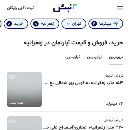
ثبت آگهی رایگان
تهران
زعفرانیه
خرید
فیلترها
4
خرید، فروش و قیمت آپارتمان در زعفرانیه
بروزترین‌
ارزان‌ترین
گران‌ترین
فروش آپارتمان
6
153 متر، زعفرانیه، ماکویی پور شمالی .خ حسین خانی
2 هفته پیش
72 میلیارد
فروش آپارتمان
10
320 متر، زعفرانیه، اعجازی(اصف)خ علی حسینی.