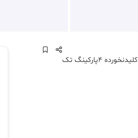
244 متر، تهران، دولت ( کلاهدوز )، کلیدنخورده 4پارکینگ تک