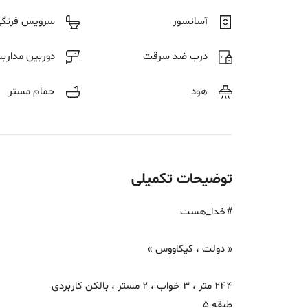
آسانسور
سرویس فرنگی
درب ضد سرقت
دوربین مدارب
هود
حمام مستر
توضیحات تکمیلی
#خدا_هست
« دولت ، کیکاووس »
244 متر ، 3 خواب ، 2 مستر ، بالکن کاربردی
طبقه 5