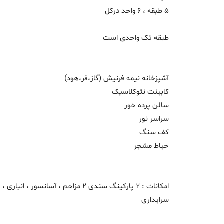
5 طبقه ، 6 واحد درکل
طبقه تک واحدی است
آشپزخانه نیمه فرنیش (گاز،فر،هود)
کابینت نئوکلاسیک
سالن پرده خور
سراسر نور
کف سنگ
حیاط مشجر
امکانات : 2 پارکینگ سندی 2 مزاحم ، آ
سرایداری