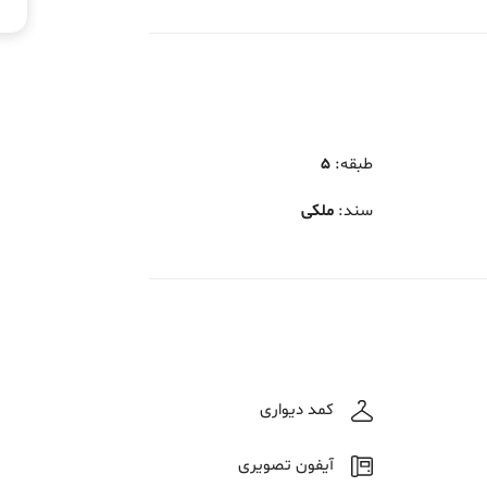
طبقه
:
5
سند
:
ملکی
کمد دیواری
آیفون تصویری