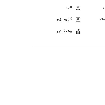
لابی
سته
گاز رومیزی
روف گاردن