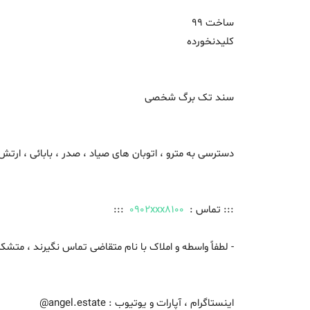
ساخت 99
کلیدنخورده
سند تک برگ شخصی
دسترسی به مترو ، اتوبان های صیاد ، صدر ، بابائی ، ارتش
::: تماس :
0902xxx8100
:::
- لطفاً واسطه و املاک با نام متقاضی تماس نگیرند ، متشک
اینستاگرام ، آپارات و یوتیوب : angel.estate@