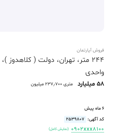
فروش آپارتمان
واحدی
58 میلیارد
متری 237٫700 میلیون
6 ماه پیش
کد آگهی:
2539807
0902xxx8100
(نمایش کامل)