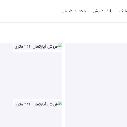
لاک
بلاگ ۲نبش
خدمات ۲نبش