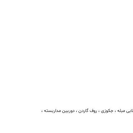
سانسور ، انباری ، لابی مبله ، جکوزی ، روف گاردن ، دوربین مداربسته ،