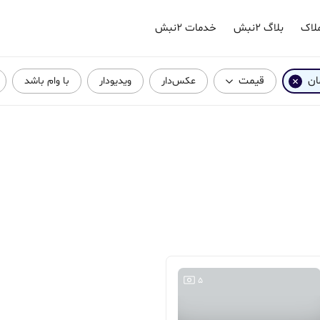
لاک
بلاگ ۲نبش
خدمات ۲نبش
ان
قیمت
عکس‌دار
ویدیودار
با وام باشد
5