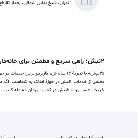
۲نبش؛ راهی سریع و مطمئن برای خانه‌دار شدن
«2نبش» با تجربۀ 12 ساله‌ش، کاربردی‌تر
بخشی از خدمات 2نبش در حوزۀ املاک به ش
خریدار هستین، با 2نبش در کمترین زمان معامله‌ کنین
خرید آپارتمان در تهرانپارس
خرید آپا