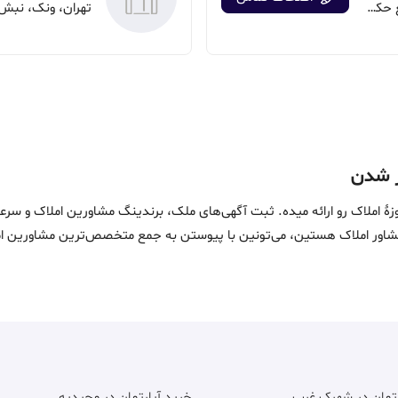
تهران، شیخ بهایی شمالی، بعداز تقاطع حکیم، برج بین المللی تهران
تهران، ونک، نبش کوچه
ین خدمات در حوزۀ املاک رو ارائه میده. ثبت آگهی‌های ملک، برندینگ مشاورین امل
ماست. اگه مشاور املاک هستین، می‌تونین با پیوستن به جمع متخصص‌ترین مشاوری
رتمان در شهرک غرب
خرید آپارتمان در مجیدیه