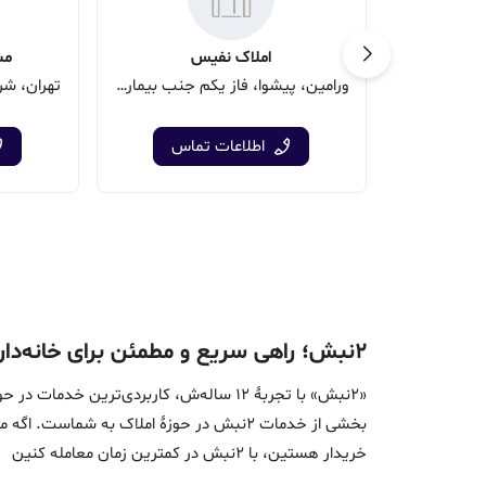
املاک نفیس
مش
ورامین، پیشوا، فاز یکم جنب بیمارستان در حال احداث
اطلاعات تماس
۲نبش؛ راهی سریع و مطمئن برای خانه‌دار شدن
«2نبش» با تجربۀ 12 ساله‌ش، کاربردی‌تر
بخشی از خدمات 2نبش در حوزۀ املاک به ش
خریدار هستین، با 2نبش در کمترین زمان معامله‌ کنین