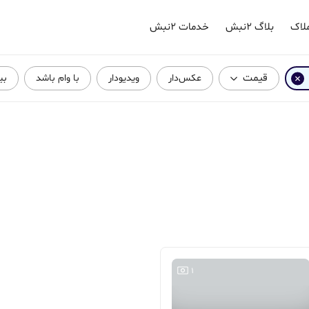
لاک
بلاگ ۲نبش
خدمات ۲نبش
قیمت
عکس‌دار
ویدیودار
با وام باشد
بی
1