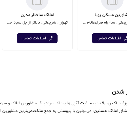
اورین مسکن پویا
املاک ساختار مدرن
تهران، شریعتی، سه راه ضرابخانه، پلاک 1037
تهران، شریعتی، بالاتر از پل سید خندان بن بست خندان پلاک 8
اطلاعات تماس
اطلاعات تماس
ین خدمات در حوزۀ املاک رو ارائه میده. ثبت آگهی‌های ملک، برندینگ مشاورین امل
ماست. اگه مشاور املاک هستین، می‌تونین با پیوستن به جمع متخصص‌ترین مشاوری