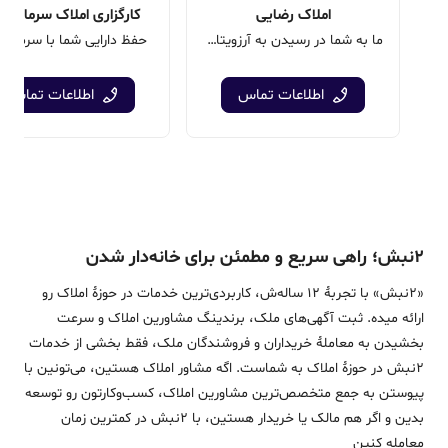
املاک رضایی
کارگزاری املاک سرمایه ب
ما به شما در رسیدن به آرزویتان کمک می‌کنیم
حفظ دارایی شما با سرمایه 
اطلاعات تماس
اطلاعات تماس
۲نبش؛ راهی سریع و مطمئن برای خانه‌دار شدن
«2نبش» با تجربۀ 12 ساله‌ش، کاربردی‌ترین خدمات در حوزۀ املاک رو
ارائه میده. ثبت آگهی‌های ملک، برندینگ مشاورین املاک و سرعت
بخشیدن به معاملۀ خریداران و فروشندگان ملک، فقط بخشی از خدمات
2نبش در حوزۀ املاک به شماست. اگه مشاور املاک هستین، می‌تونین با
پیوستن به جمع متخصص‌ترین مشاورین املاک، کسب‌وکارتون رو توسعه
بدین و اگر هم مالک یا خریدار هستین، با 2نبش در کمترین زمان
معامله‌ کنین