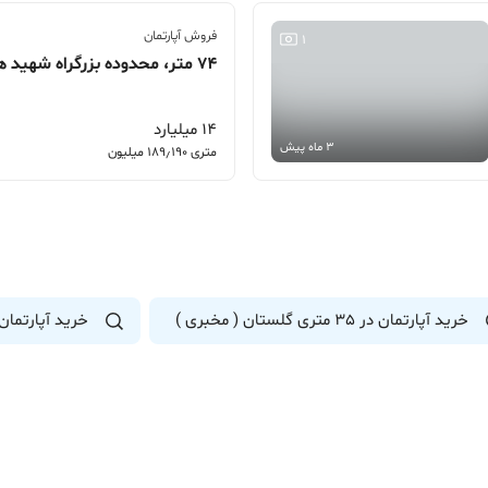
فروش آپارتمان
1
74 متر، محدوده بزرگراه شهید همت، قیومی
14 میلیارد
3 ماه پیش
متری 189٫190 میلیون
خرید آپارتمان در 35 متری گلستان ( مخبری )
خرید آپارتمان