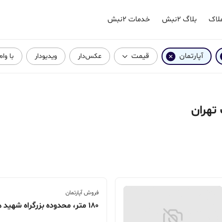
لاک
بلاگ ۲نبش
خدمات ۲نبش
آپارتمان
قیمت
عکس‌دار
ویدیودار
با وا
 تهران
فروش آپارتمان