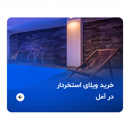
خرید ویلای استخردار
در
آمل