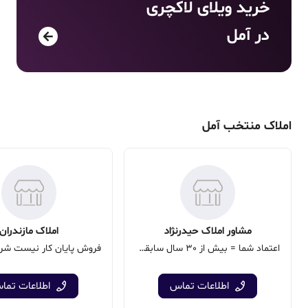
خرید ویلای لاکچری
در
آمل
املاک منتخب آمل
مشاور املاک حیدرنژاد
املاک مازندران
اعتماد شما = بیش از 30 سال سابقه ما
اطلاعات تماس
اطلاعات تما