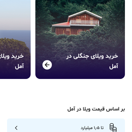
خرید ویلای
جنگلی
در
خرید ویلا
آمل
آمل
بر اساس قیمت ویلا در
آمل
تا 1٫5 میلیارد